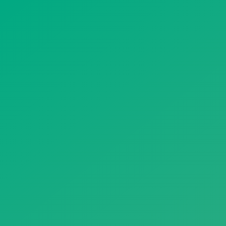
遥想公瑾当年，小乔初嫁了，雄姿英发。
羽扇纶巾，谈笑间，樯橹灰飞烟灭。
故国神游，多情应笑我，早生华发。
人生如梦，一尊还酹江月。